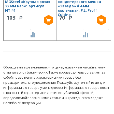
MGSteel «Крупная роза»
кондитерского мешка
к
22 мм нерж. артикул
«Звезда» d 4 мм
«
NTI44
маленькая, P.L. Proff
м
Cuisine
C
103
70
СРАВНИТЬ
СРАВНИТЬ
Обращаем ваше внимание, что цены, указанные на сайте, могут
отличаться от фактических. Также производитель оставляет за
собой право менять характеристики товара без
предварительного уведомления. Пожалуйста, уточняйте цену и
информацию о товаре у менеджеров. Информация о товаре носит
справочный характер и не является публичной офертой,
определяемой положениями Статьи 437 Гражданского Кодекса
Российской Федерации.