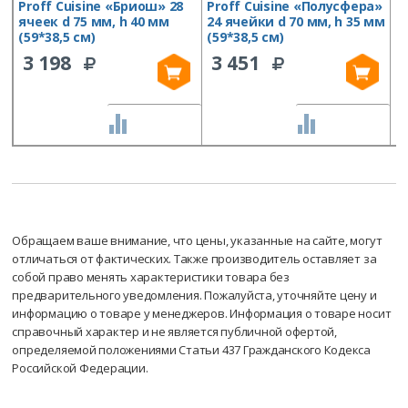
Proff Cuisine «Бриош» 28
Proff Cuisine «Полусфера»
P
ячеек d 75 мм, h 40 мм
24 ячейки d 70 мм, h 35 мм
6
(59*38,5 см)
(59*38,5 см)
(
3 198
3 451
СРАВНИТЬ
СРАВНИТЬ
Обращаем ваше внимание, что цены, указанные на сайте, могут
отличаться от фактических. Также производитель оставляет за
собой право менять характеристики товара без
предварительного уведомления. Пожалуйста, уточняйте цену и
информацию о товаре у менеджеров. Информация о товаре носит
справочный характер и не является публичной офертой,
определяемой положениями Статьи 437 Гражданского Кодекса
Российской Федерации.