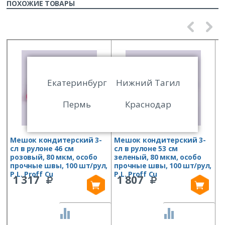
ПОХОЖИЕ ТОВАРЫ
Екатеринбург
Нижний Тагил
Пермь
Краснодар
Мешок кондитерский 3-
Мешок кондитерский 3-
М
сл в рулоне 46 см
сл в рулоне 53 см
с
розовый, 80 мкм, особо
зеленый, 80 мкм, особо
8
прочные швы, 100 шт/рул,
прочные швы, 100 шт/рул,
ш
P.L. Proff Cu
P.L. Proff Cu
C
1 317
1 807
СРАВНИТЬ
СРАВНИТЬ