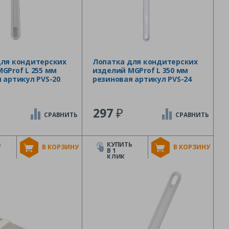
для кондитерских
Лопатка для кондитерских
GProf L 255 мм
изделий MGProf L 350 мм
 артикул PVS-20
резиновая артикул PVS-24
₽
297
СРАВНИТЬ
СРАВНИТЬ
Ь
КУПИТЬ
В КОРЗИНУ
В КОРЗИНУ
В 1
КЛИК