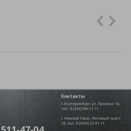
Контакты
г. Екатеринбург, ул. Лукиных 1а,
тел.:
8 (343) 386-11-11
г. Нижний Тагил, Липовый тракт
18, тел.:
8 (3435) 23-01-11
 511-47-04