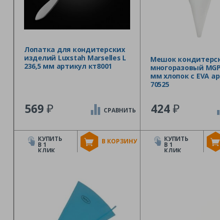
Лопатка для кондитерских
изделий Luxstah Marselles L
Мешок кондитерс
236,5 мм артикул кт8001
многоразовый MGPr
мм хлопок с EVA а
70525
₽
₽
569
424
СРАВНИТЬ
КУПИТЬ
КУПИТЬ
В КОРЗИНУ
В 1
В 1
КЛИК
КЛИК