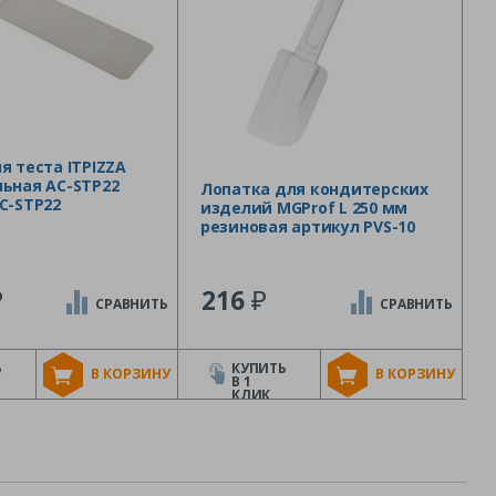
я теста ITPIZZA
ьная AC-STP22
Лопатка для кондитерских
C-STP22
изделий MGProf L 250 мм
резиновая артикул PVS-10
₽
₽
216
СРАВНИТЬ
СРАВНИТЬ
Ь
КУПИТЬ
В КОРЗИНУ
В КОРЗИНУ
В 1
КЛИК