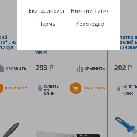
Екатеринбург
Нижний Тагил
Пермь
Краснодар
кий
Мешок кондитерский
Лопатка 
of L 450
многоразовый MGProf
изделий M
ртикул
белый L 350 мм артикул
резиновая
70523
₽
₽
293
202
СРАВНИТЬ
СРАВНИТЬ
КУПИТЬ
КУПИТ
В КОРЗИНУ
В КОРЗИНУ
В 1
В 1
КЛИК
КЛИК