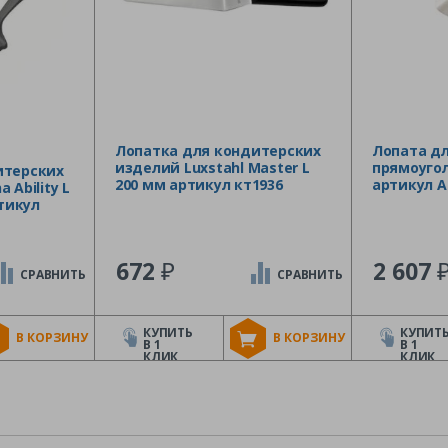
Лопатка для кондитерских
Лопата дл
изделий Luxstahl Master L
прямоугол
итерских
200 мм артикул кт1936
артикул A
 Ability L
ртикул
₽
672
2 607
СРАВНИТЬ
СРАВНИТЬ
КУПИТЬ
КУПИТ
В КОРЗИНУ
В КОРЗИНУ
В 1
В 1
КЛИК
КЛИК