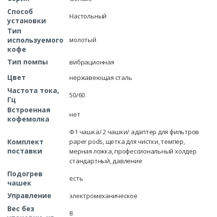
Способ
Настольный
установки
Тип
используемого
молотый
кофе
Тип помпы
вибрационная
Цвет
нержавеющая сталь
Частота тока,
50/60
Гц
Встроенная
нет
кофемолка
Ф1 чашка/ 2 чашки/ адаптер для фильтров
Комплект
paper pods, щетка для чистки, темпер,
поставки
мерная ложка, профессиональный холдер
стандартный, давление
Подогрев
есть
чашек
Управление
электромеханическое
Вес без
8