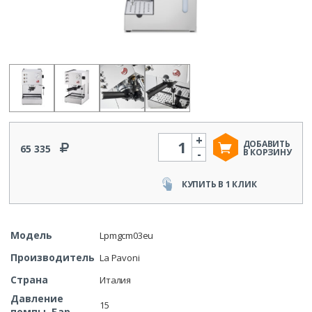
+
Количество
ДОБАВИТЬ
65 335
-
В КОРЗИНУ
КУПИТЬ В 1 КЛИК
Модель
Lpmgcm03eu
Производитель
La Pavoni
Страна
Италия
Давление
15
помпы, Бар