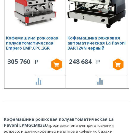
Кофемашина рожковая
Кофемашина рожковая
К
полуавтоматическая
автоматическая La Pavoni
а
Empero EMP.CPC.2GR
BART2VN черный
P
305 760
248 684
СРАВНИТЬ
СРАВНИТЬ
Кофемашина рожковая полуавтоматическая La
Pavoni LPMGCM03EU
предназначена для приготовления
эспрессо и других кофейных напитков в кофейнях, барах и