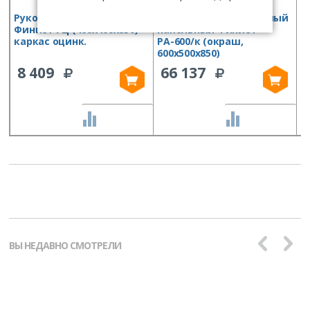
Рукомойник напольный
Рукомойник автономный
Р
Финист РЦ (400х400х850)
напольный Финист
Ф
каркас оцинк.
РА-600/к (окраш,
(
600х500х850)
8 409
66 137
СРАВНИТЬ
СРАВНИТЬ
ВЫ НЕДАВНО СМОТРЕЛИ