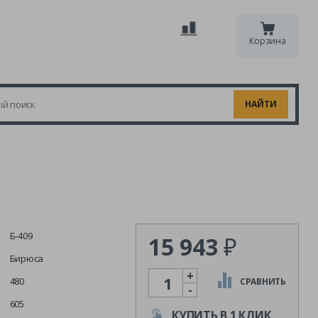
Корзина
Б-409
15 943
₽
Бирюса
+
Количество
480
СРАВНИТЬ
-
605
КУПИТЬ В 1 КЛИК