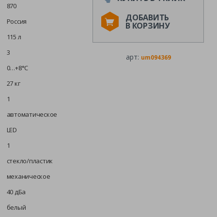
870
ДОБАВИТЬ
Россия
В КОРЗИНУ
115 л
3
арт:
um094369
0…+8°C
27 кг
1
автоматическое
LED
1
стекло/пластик
механическое
40 дБа
белый