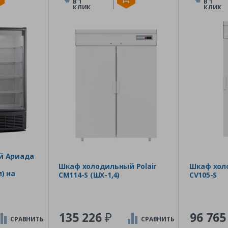
В 1
В 1
КЛИК
КЛИК
й Ариада
Шкаф холодильный Polair
Шкаф холо
) на
CM114-S (ШХ-1,4)
CV105-S
₽
135 226
96 76
СРАВНИТЬ
СРАВНИТЬ