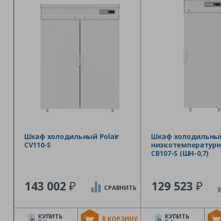
Шкаф холодильный Polair
Шкаф холодильны
CV110-S
низкотемпературны
CB107-S (ШН-0,7)
₽
₽
143 002
129 523
СРАВНИТЬ
КУПИТЬ
КУПИТЬ
В КОРЗИНУ