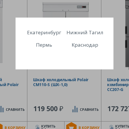
Екатеринбург
Нижний Тагил
Пермь
Краснодар
й
Шкаф холодильный Polair
Шкаф хол
й Polair
CM110-S (ШХ-1,0)
комбиниро
CC207-G
₽
119 500
172 7
СРАВНИТЬ
СРАВНИТЬ
КУПИТЬ
КУПИТ
В КОРЗИНУ
В КОРЗИНУ