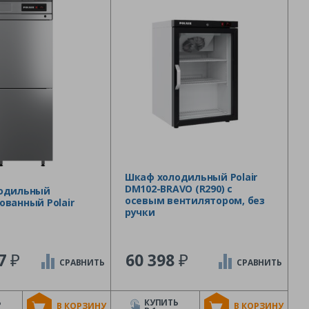
Шкаф холодильный Polair
DM102-BRAVO (R290) с
одильный
осевым вентилятором, без
ванный Polair
ручки
₽
₽
27
60 398
СРАВНИТЬ
СРАВНИТЬ
Ь
КУПИТЬ
В КОРЗИНУ
В КОРЗИНУ