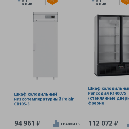
В 1
В 1
КЛИК
КЛИК
Шкаф холодильны
Рапсодия R1400VS
Шкаф холодильный
(стеклянные двери
низкотемпературный Polair
фреоне
CB105-S
₽
₽
94 961
112 072
СРАВНИТЬ