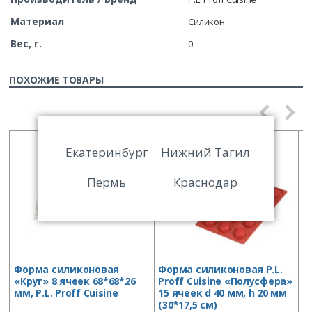
Материал
Силикон
Вес, г.
0
ПОХОЖИЕ ТОВАРЫ
Екатеринбург
Нижний Тагил
Пермь
Краснодар
Форма силиконовая
Форма силиконовая P.L.
Ф
«Круг» 8 ячеек 68*68*26
Proff Cuisine «Полусфера»
P
мм, P.L. Proff Cuisine
15 ячеек d 40 мм, h 20 мм
2
(30*17,5 см)
(