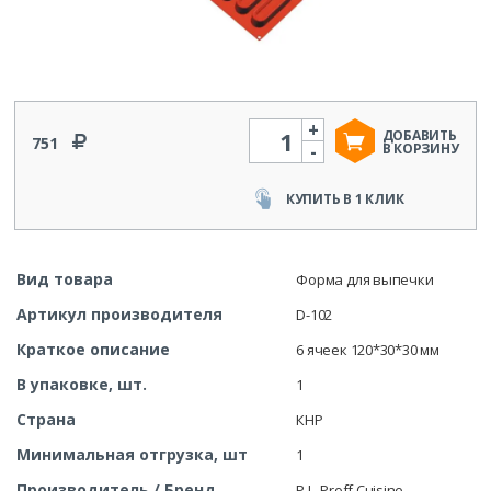
+
Количество
ДОБАВИТЬ
751
-
В КОРЗИНУ
КУПИТЬ В 1 КЛИК
Вид товара
Форма для выпечки
Артикул производителя
D-102
Краткое описание
6 ячеек 120*30*30 мм
В упаковке, шт.
1
Страна
КНР
Минимальная отгрузка, шт
1
Производитель / Бренд
P.L. Proff Cuisine