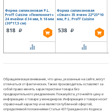
Форма силиконовая P.L.
Форма силиконовая
Ф
Proff Cuisine «Помпоннет»
«Овал» 35 ячеек 22*23*10
«
24 ячейки d 34 мм, h 16 мм
мм, P.L. Proff Cuisine
м
(30*17,5 см)
818
538
СРАВНИТЬ
СРАВНИТЬ
Обращаем ваше внимание, что цены, указанные на сайте, могут
отличаться от фактических. Также производитель оставляет за
собой право менять характеристики товара без
предварительного уведомления. Пожалуйста, уточняйте цену и
информацию о товаре у менеджеров. Информация о товаре носит
справочный характер и не является публичной офертой,
определяемой положениями Статьи 437 Гражданского Кодекса