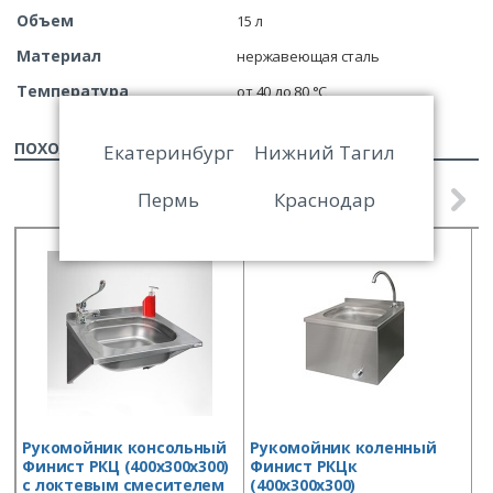
Объем
15 л
Материал
нержавеющая сталь
Температура
от 40 до 80 °C
ПОХОЖИЕ ТОВАРЫ
Екатеринбург
Нижний Тагил
Пермь
Краснодар
Рукомойник консольный
Рукомойник коленный
В
Финист РКЦ (400х300х300)
Финист РКЦк
Б
с локтевым смесителем
(400х300х300)