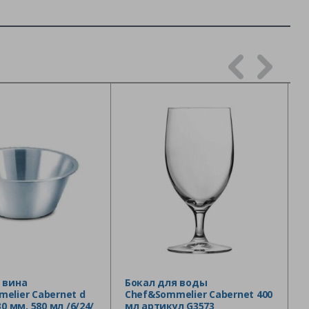
 вина
Бокал для воды
elier Cabernet d
Chef&Sommelier Cabernet 400
30 мм, 580 мл /6/24/
мл артикул G3573