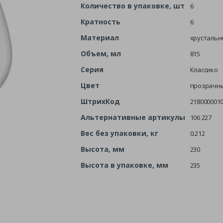
Количество в упаковке, шт
6
Кратность
6
Материал
хрустальн
Объем, мл
815
Серия
Классико
Цвет
прозрачн
ШтрихКод
218000001
Альтернативные артикулы
106 227
Вес без упаковки, кг
0.212
Высота, мм
230
Высота в упаковке, мм
235