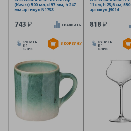
(Kwarx) 500 мл, d 97 мм, h 247
11 см, h 23,6 см, 550
мм артикул N1738
артикул J9014
₽
₽
743
818
СРАВНИТЬ
КУПИТЬ
КУПИТЬ
В КОРЗИНУ
В 1
В 1
КЛИК
КЛИК