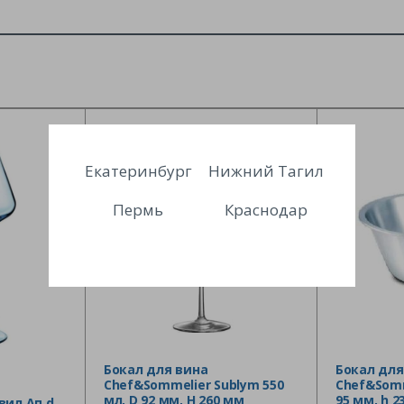
Екатеринбург
Нижний Тагил
Пермь
Краснодар
Бокал для вина
Бокал для
Chef&Sommelier Sublym 550
Chef&Somm
мл, D 92 мм, H 260 мм
95 мм, h 2
вил Ап d