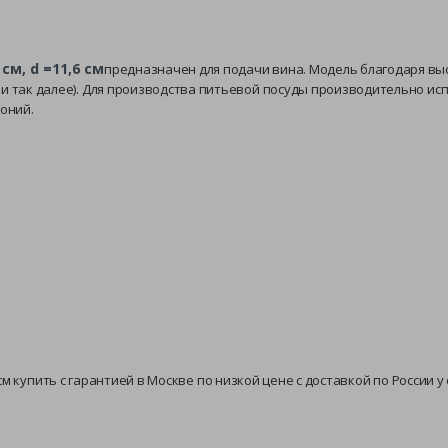
см, d =11,6 см
предназначен для подачи вина. Модель благодаря выс
 и так далее). Для производства питьевой посуды производительно ис
коний.
11,6 см купить с гарантией в Москве по низкой цене с доставкой по Росси