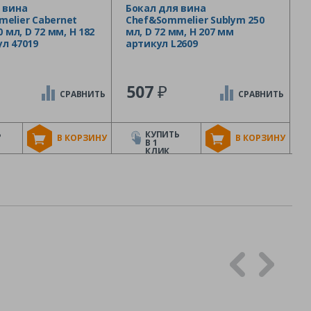
 вина
Бокал для вина
elier Cabernet
Chef&Sommelier Sublym 250
0 мл, D 72 мм, H 182
мл, D 72 мм, H 207 мм
л 47019
артикул L2609
₽
507
СРАВНИТЬ
СРАВНИТЬ
Ь
КУПИТЬ
В КОРЗИНУ
В КОРЗИНУ
В 1
КЛИК