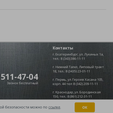
Контакты
г. Екатеринбург, ул. Лукиных 1а,
тел.:
8 (343) 386-11-11
г. Нижний Тагил, Липовый тракт
18, тел.:
8 (3435) 23-01-11
 511-47-04
г. Пермь, ул. Героев Хасана 105,
Звонок бесплатный
корп. 44 тел:
8 (342) 209-11-11
г. Краснодар, ул. Бородинская
150, тел.:
8 (861) 212-31-11
икой безопасности можно по
ссылке
.
ОК