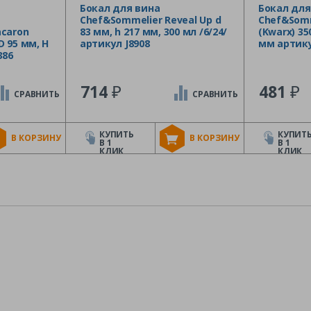
Бокал для вина
Бокал для
Chef&Sommelier Reveal Up d
Chef&Somm
caron
83 мм, h 217 мм, 300 мл /6/24/
(Kwarx) 35
D 95 мм, H
артикул J8908
мм артику
386
₽
₽
714
481
СРАВНИТЬ
СРАВНИТЬ
КУПИТЬ
КУПИТ
В КОРЗИНУ
В КОРЗИНУ
В 1
В 1
КЛИК
КЛИК