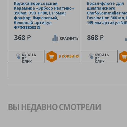
Кружка Борисовская
Бокал-флюте для
Керамика «Эрбосо Реативо»
шампанского
350мл; D90, H100, L115мм;
Chef&Sommelier Ma
фарфор; бирюзовый,
Fascination 300 мл, 
бежевый артикул
195 мм артикул N6
ФРФ88800375
₽
₽
368
868
СРАВНИТЬ
КУПИТЬ
КУПИТЬ
В КОРЗИНУ
В 1
В 1
КЛИК
КЛИК
ВЫ НЕДАВНО СМОТРЕЛИ