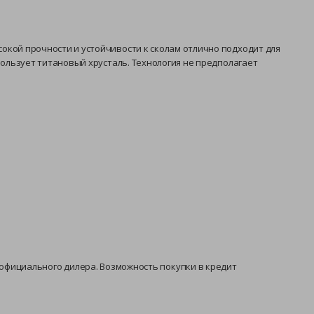
окой прочности и устойчивости к сколам отлично подходит для
пользует титановый хрусталь. Технология не предполагает
и у официального дилера. Возможность покупки в кредит