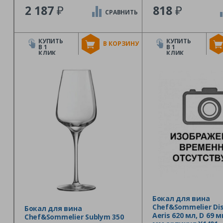
₽
₽
2 187
818
СРАВНИТЬ
КУПИТЬ
КУПИТЬ
В КОРЗИНУ
В 1
В 1
КЛИК
КЛИК
Бокал для вина
Chef&Sommelier Dis
Бокал для вина
Aeris 620 мл, D 69 м
Chef&Sommelier Sublym 350