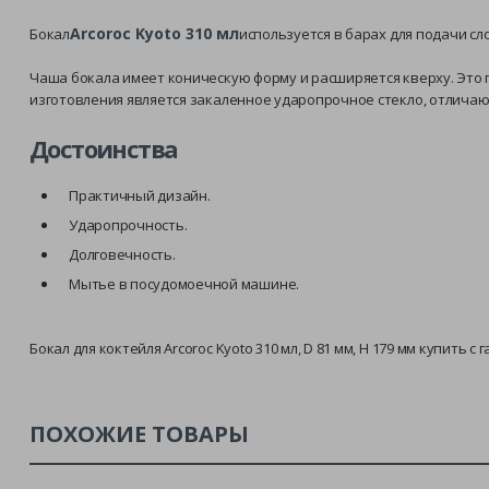
Arcoroc Kyoto 310 мл
Бокал
используется в барах для подачи сл
Чаша бокала имеет коническую форму и расширяется кверху. Это
изготовления является закаленное ударопрочное стекло, отлича
Достоинства
Практичный дизайн.
Ударопрочность.
Долговечность.
Мытье в посудомоечной машине.
Бокал для коктейля Arcoroc Kyoto 310 мл, D 81 мм, H 179 мм купить
ПОХОЖИЕ ТОВАРЫ