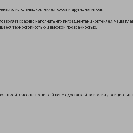
оеных алкогольных коктейлей, соков и других напитков.
 позволяет красиво наполнять его ингредиентами коктейлей. Чаша пл
ющееся термостойкостью и высокой прозрачностью.
 с гарантией в Москве по низкой цене с доставкой по России у официаль