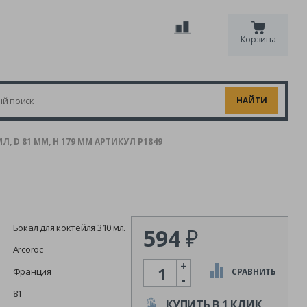
Корзина
, D 81 ММ, H 179 ММ АРТИКУЛ P1849
Бокал для коктейля 310 мл.
594
₽
Arcoroc
+
Количество
Франция
СРАВНИТЬ
-
81
КУПИТЬ В 1 КЛИК