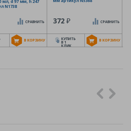
мм артикул N5368
0 мл, d 97 мм, h 247
л N1738
₽
372
СРАВНИТЬ
СРАВНИТЬ
Ь
КУПИТЬ
В КОРЗИНУ
В КОРЗИНУ
В 1
КЛИК