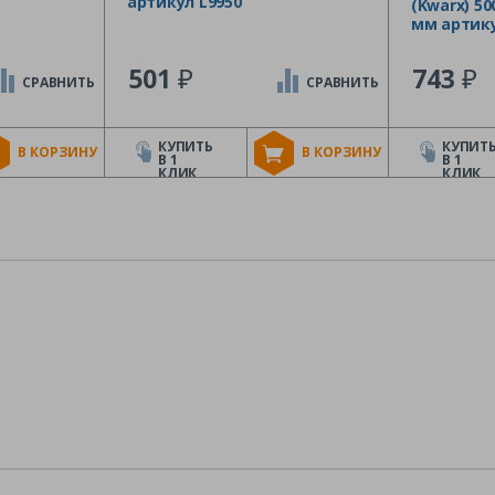
артикул L9950
(Kwarx) 50
мм артику
₽
₽
501
743
СРАВНИТЬ
СРАВНИТЬ
КУПИТЬ
КУПИТ
В КОРЗИНУ
В КОРЗИНУ
В 1
В 1
КЛИК
КЛИК