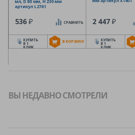
мм артикул X1401
мл, D 80 мм, H 230 мм
артикул L2761
₽
₽
536
2 447
СРАВНИТЬ
КУПИТЬ
КУПИТЬ
В КОРЗИНУ
В 1
В 1
КЛИК
КЛИК
ВЫ НЕДАВНО СМОТРЕЛИ