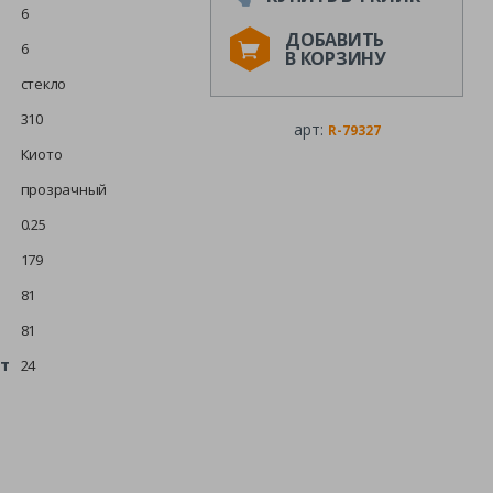
6
ДОБАВИТЬ
6
В КОРЗИНУ
стекло
310
арт:
R-79327
Киото
прозрачный
0.25
179
81
81
шт
24