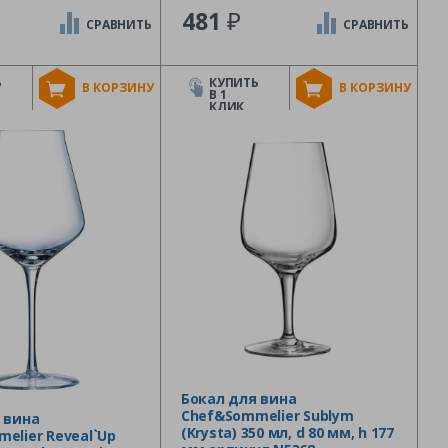
₽
481
СРАВНИТЬ
СРАВНИТЬ
Ь
КУПИТЬ
В КОРЗИНУ
В КОРЗИНУ
В 1
КЛИК
Бокал для вина
Chef&Sommelier Sublym
 вина
(Krysta) 350 мл, d 80 мм, h 177
elier Reveal`Up