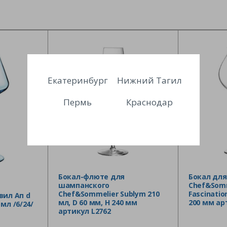
Екатеринбург
Нижний Тагил
Пермь
Краснодар
Бокал-флюте для
Бокал для
шампанского
Chef&Somm
Chef&Sommelier Sublym 210
Fascinatio
вил Ап d
мл, D 60 мм, H 240 мм
200 мм ар
 мл /6/24/
артикул L2762