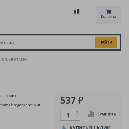
Корзина
/УП, «ROTASS»
аллончик
537
₽
ream Charger кор=36шт
+
Количество
СРАВНИТЬ
-
КУПИТЬ В 1 КЛИК