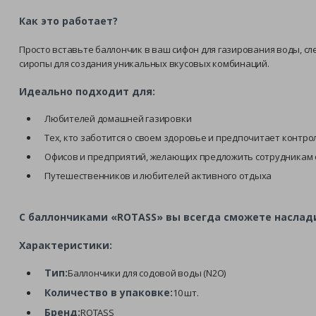
Как это работает?
Просто вставьте баллончик в ваш сифон для газирования воды, сл
сиропы для создания уникальных вкусовых комбинаций.
Идеально подходит для:
Любителей домашней газировки
Тех, кто заботится о своем здоровье и предпочитает контр
Офисов и предприятий, желающих предложить сотрудникам
Путешественников и любителей активного отдыха
С баллончиками «ROTASS» вы всегда сможете наслади
Характеристики:
Тип:
Баллончики для содовой воды (N2O)
Количество в упаковке:
10 шт.
Бренд:
ROTASS