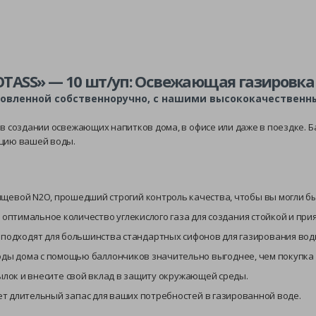
OTASS» — 10 шт/уп: Освежающая газировка 
овленной собственноручно, с нашими высококачественн
 в создании освежающих напитков дома, в офисе или даже в поездке.
ацию вашей воды.
щевой N2O, прошедший строгий контроль качества, чтобы вы могли бы
оптимальное количество углекислого газа для создания стойкой и пр
подходят для большинства стандартных сифонов для газирования вод
ды дома с помощью баллончиков значительно выгоднее, чем покупка 
лок и внесите свой вклад в защиту окружающей среды.
т длительный запас для ваших потребностей в газированной воде.