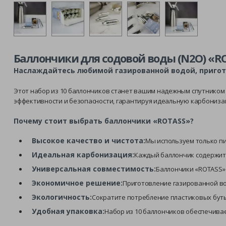
Баллончики для содовой воды (N2O) «R
Наслаждайтесь любимой газированной водой, пригот
Этот набор из 10 баллончиков станет вашим надежным спутником
эффективности и безопасности, гарантируя идеальную карбониз
Почему стоит выбрать баллончики «ROTASS»?
Высокое качество и чистота:
Мы используем только пи
Идеальная карбонизация:
Каждый баллончик содержит 
Универсальная совместимость:
Баллончики «ROTASS» 
Экономичное решение:
Приготовление газированной во
Экологичность:
Сократите потребление пластиковых буты
Удобная упаковка:
Набор из 10 баллончиков обеспечивае