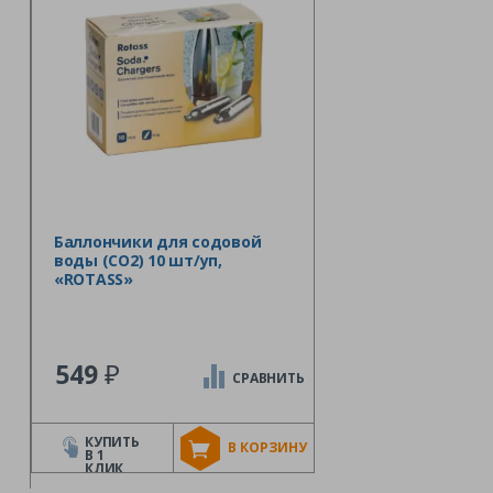
Баллончики для содовой
воды (CO2) 10 шт/уп,
«ROTASS»
₽
549
СРАВНИТЬ
КУПИТЬ
В КОРЗИНУ
В 1
КЛИК