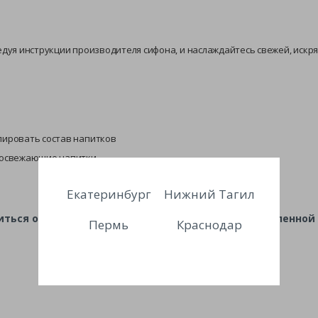
едуя инструкции производителя сифона, и наслаждайтесь свежей, искр
олировать состав напитков
 освежающие напитки
Екатеринбург
Нижний Тагил
ться освежающей газированной водой, приготовленной с
Пермь
Краснодар