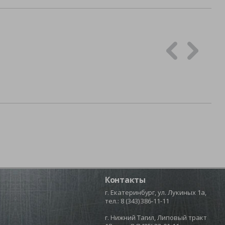
Контакты
г. Екатеринбург, ул. Лукиных 1а,
тел.:
8 (343) 386-11-11
г. Нижний Тагил, Липовый тракт