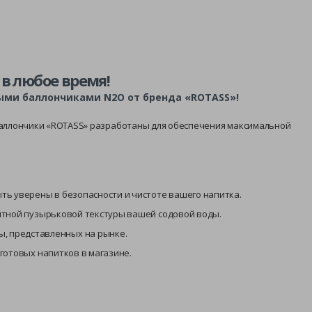
в любое время!
ыми баллончиками N2O от бренда «ROTASS»!
 Баллончики «ROTASS» разработаны для обеспечения максимальной
ть уверены в безопасности и чистоте вашего напитка.
иятной пузырьковой текстуры вашей содовой воды.
ы, представленных на рынке.
готовых напитков в магазине.