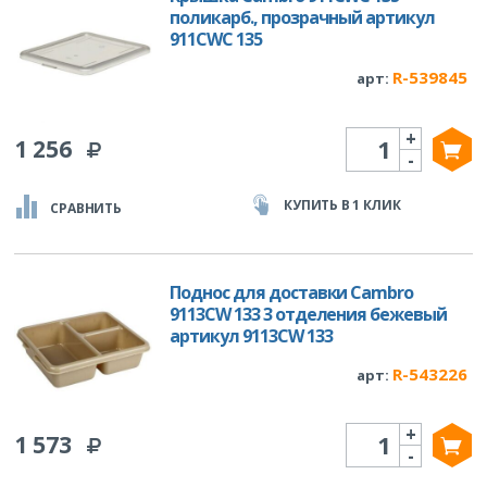
поликарб., прозрачный артикул
911CWC 135
R-539845
арт:
+
Количество
1 256
-
КУПИТЬ В 1 КЛИК
СРАВНИТЬ
Поднос для доставки Cambro
9113CW 133 3 отделения бежевый
артикул 9113CW 133
R-543226
арт:
+
Количество
1 573
-