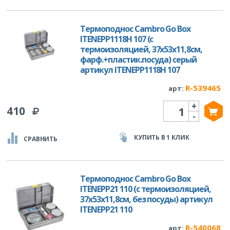
Термоподнос Cambro Go Box
ITENEPP1118H 107 (с
термоизоляцией, 37х53х11,8см,
фарф.+пластик.посуда) серый
артикул ITENEPP1118H 107
R-539465
арт:
+
Количество
410
-
КУПИТЬ В 1 КЛИК
СРАВНИТЬ
Термоподнос Cambro Go Box
ITENEPP21 110 (с термоизоляцией,
37х53х11,8см, без посуды) артикул
ITENEPP21 110
R-540068
арт: