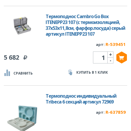
Термоподнос Cambro Go Box
ITENEPP23 107 (с термоизоляцией,
37х53х11,8см, фарфор.посуда) серый
артикул ITENEPP23 107
R-539451
арт:
+
Количество
5 682
-
КУПИТЬ В 1 КЛИК
СРАВНИТЬ
Термоподнос индивидуальный
Tribeca 6 секций артикул 72969
R-637859
арт: