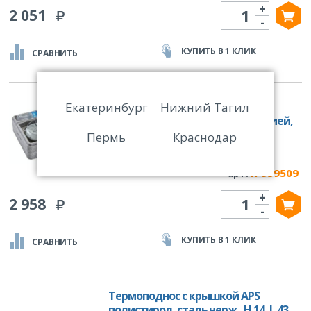
+
Количество
2 051
-
КУПИТЬ В 1 КЛИК
СРАВНИТЬ
Екатеринбург
Нижний Тагил
Термоподнос Cambro Go Box
ITENEPP21H 107 (с термоизоляцией,
37х53х11,8см) серый артикул
Пермь
Краснодар
ITENEPP21H 107
R-539509
арт:
+
Количество
2 958
-
КУПИТЬ В 1 КЛИК
СРАВНИТЬ
Термоподнос с крышкой APS
полистирол, сталь нерж., H 14, L 43,