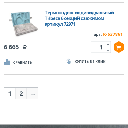
Термоподнос индивидуальный
Tribeca 6 секций с зажимом
артикул 72971
R-637861
арт:
+
Количество
6 665
-
КУПИТЬ В 1 КЛИК
СРАВНИТЬ
1
2
→