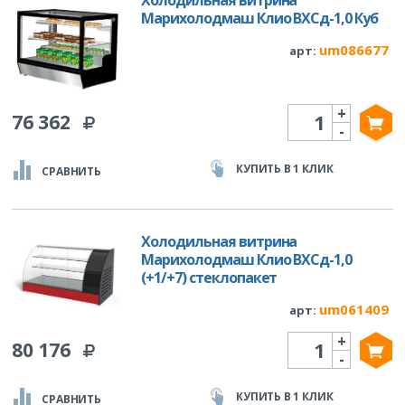
Холодильная витрина
Марихолодмаш Клио ВХСд-1,0 Куб
um086677
арт:
+
Количество
76 362
-
КУПИТЬ В 1 КЛИК
СРАВНИТЬ
Холодильная витрина
Марихолодмаш Клио ВХСд-1,0
(+1/+7) стеклопакет
um061409
арт:
+
Количество
80 176
-
КУПИТЬ В 1 КЛИК
СРАВНИТЬ