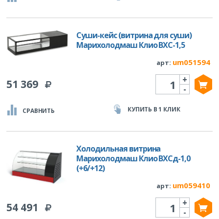
Суши-кейс (витрина для суши)
Марихолодмаш Клио ВХС-1,5
um051594
арт:
+
Количество
51 369
-
КУПИТЬ В 1 КЛИК
СРАВНИТЬ
Холодильная витрина
Марихолодмаш Клио ВХСд-1,0
(+6/+12)
um059410
арт:
+
Количество
54 491
-