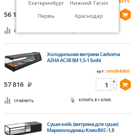
um006515
арт:
Екатеринбург
Нижний Тагил
+
Количество
56 137
Пермь
Краснодар
-
КУПИТЬ В 1 КЛИК
СРАВНИТЬ
Холодильная витрина Carboma
AZHA AC38 SM 1,5-1 Sushi
um084960
арт:
+
Количество
57 816
-
КУПИТЬ В 1 КЛИК
СРАВНИТЬ
Суши-кейс (витрина для суши)
Марихолодмаш Клио ВХС-1,8