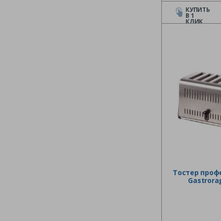
КУПИТЬ
В 1
КЛИК
Тостер проф
Gastrora