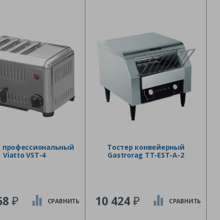
р профессиональный
Тостер конвейерный
Viatto VST-4
Gastrorag TT-EST-A-2
₽
₽
68
10 424
СРАВНИТЬ
СРАВНИТЬ