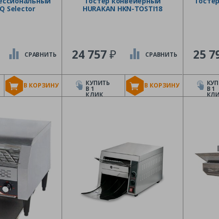
ессиональный
Тостер конвейерный
Тосте
Q Selector
HURAKAN HKN-TOSTI18
₽
24 757
25 7
СРАВНИТЬ
СРАВНИТЬ
КУПИТЬ
КУП
В КОРЗИНУ
В КОРЗИНУ
В 1
В 1
КЛИК
КЛ