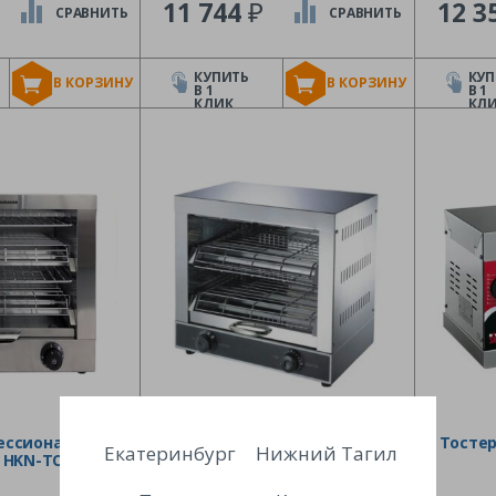
₽
11 744
12 3
СРАВНИТЬ
СРАВНИТЬ
КУПИТЬ
КУП
В КОРЗИНУ
В КОРЗИНУ
В 1
В 1
КЛИК
КЛ
ессиональный
Тостер профессиональный
Тосте
Екатеринбург
Нижний Тагил
 HKN-TOP6
Viatto VA-TS-02