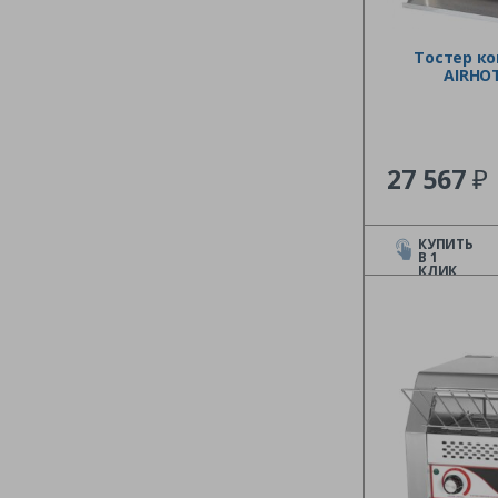
Тостер к
AIRHOT
₽
27 567
КУПИТЬ
В 1
КЛИК