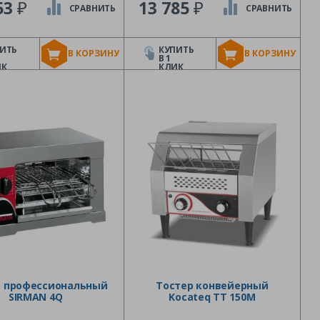
₽
₽
53
13 785
СРАВНИТЬ
СРАВНИТЬ
ИТЬ
КУПИТЬ
В КОРЗИНУ
В КОРЗИНУ
В 1
ИК
КЛИК
р профессиональный
Тостер конвейерный
SIRMAN 4Q
Kocateq TT 150M