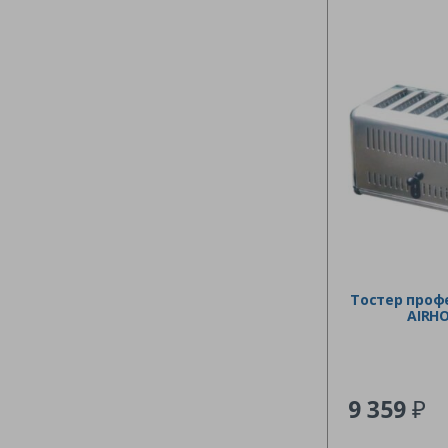
450 шт/час
480 шт/час
52 шт/час
72 шт/час
От 80 шт/час, до 360 шт/час
Тостер проф
AIRHO
₽
9 359