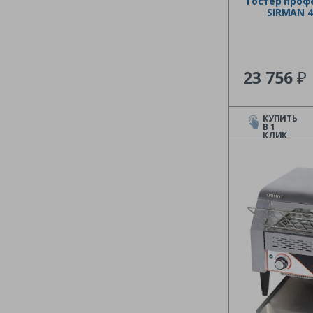
Тостер проф
SIRMAN 4
₽
23 756
КУПИТЬ
В 1
КЛИК