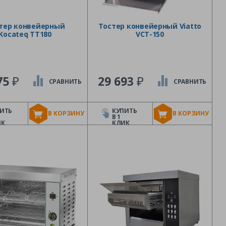
тер конвейерный
Тостер конвейерный Viatto
Kocateq TT180
VCT-150
₽
₽
75
29 693
СРАВНИТЬ
СРАВНИТЬ
ИТЬ
КУПИТЬ
В КОРЗИНУ
В КОРЗИНУ
В 1
ИК
КЛИК