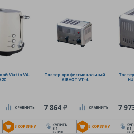
ой Viatto VA-
Тостер профессиональный
Тосте
A2C
AIRHOT VT-4
HU
₽
7 864
7 97
СРАВНИТЬ
СРАВНИТЬ
КУПИТЬ
КУП
В КОРЗИНУ
В КОРЗИНУ
В 1
В 1
КЛИК
КЛ