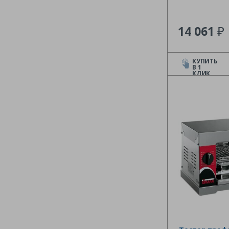
₽
14 061
КУПИТЬ
В 1
КЛИК