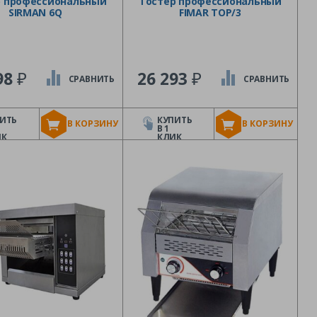
р профессиональный
Тостер профессиональный
SIRMAN 6Q
FIMAR TOP/3
₽
₽
98
26 293
СРАВНИТЬ
СРАВНИТЬ
ИТЬ
КУПИТЬ
В КОРЗИНУ
В КОРЗИНУ
В 1
ИК
КЛИК