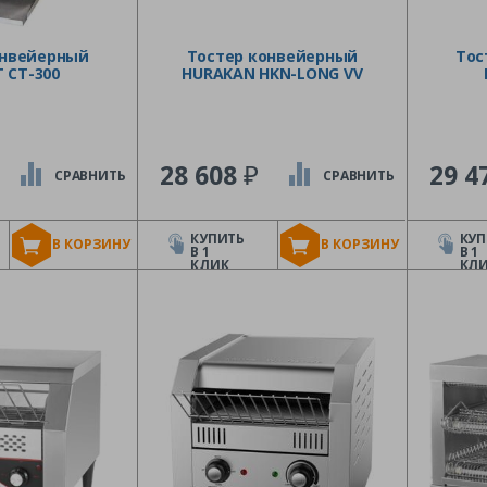
онвейерный
Тостер конвейерный
Тос
 CT-300
HURAKAN HKN-LONG VV
₽
28 608
29 4
СРАВНИТЬ
СРАВНИТЬ
КУПИТЬ
КУП
В КОРЗИНУ
В КОРЗИНУ
В 1
В 1
КЛИК
КЛ