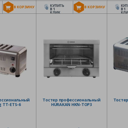
КУПИТЬ
КУП
В КОРЗИНУ
В КОРЗИНУ
В 1
В 1
КЛИК
КЛ
ессиональный
Тостер профессиональный
Тосте
g TT-ETS-6
HURAKAN HKN-TOP3