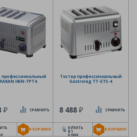
р профессиональный
Тостер профессиональный
RAKAN HKN-TPT4
Gastrorag TT-ETS-4
₽
₽
3
8 488
СРАВНИТЬ
СРАВНИТЬ
ИТЬ
КУПИТЬ
В КОРЗИНУ
В КОРЗИНУ
В 1
ИК
КЛИК