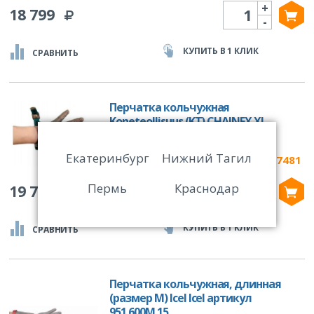
+
Количество
18 799
-
КУПИТЬ В 1 КЛИК
СРАВНИТЬ
Перчатка кольчужная
Koneteollisuus (KT) CHAINEX XL
артикул
Екатеринбург
Нижний Тагил
R-557481
арт:
+
Количество
Пермь
Краснодар
19 789
-
КУПИТЬ В 1 КЛИК
СРАВНИТЬ
Перчатка кольчужная, длинная
(размер М) Icel Icel артикул
951.600M.15