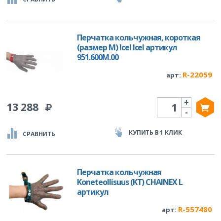
Перчатка кольчужная, короткая
(размер М) Icel Icel артикул
951.600M.00
R-22059
арт:
+
Количество
13 288
-
КУПИТЬ В 1 КЛИК
СРАВНИТЬ
Перчатка кольчужная
Koneteollisuus (KT) CHAINEX L
артикул
R-557480
арт: